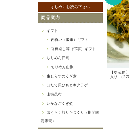
はじめにお読み下さい
商品案内
ギフト
内祝い（慶事）ギフト
香典返し等（弔事）ギフト
ちりめん佃煮
ちりめん山椒
【冷蔵便
生しらすのくぎ煮
入り （27
ほたて貝ひもとキクラゲ
山椒昆布
いかなごくぎ煮
ほうらく煎りたつくり（期間限
定販売）