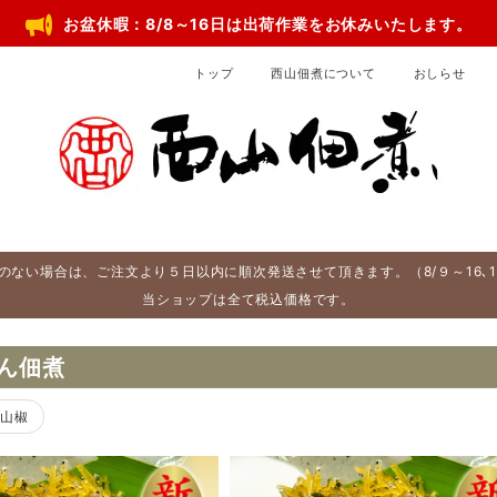
お盆休暇：8/8～16日は出荷作業をお休みいたします。
トップ
西山佃煮について
おしらせ
のない場合は、ご注文より５日以内に順次発送させて頂きます。（8/９～16､12/
当ショップは全て税込価格です。
ん佃煮
山椒