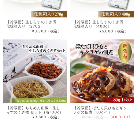
【冷蔵便】生しらすのくぎ煮
【冷蔵便】生しらすのくぎ煮
化粧箱入り （270g）
化粧箱入り （400g）
¥3,300（税込）
¥5,000（税込）
【冷蔵便】ちりめん山椒・生し
【冷蔵便】ほたて貝ひもとキク
らすのくぎ煮 セット（各100g）
ラゲの佃煮（80g×1）
¥3,600（税込）
¥980（税込）
SOLD OUT