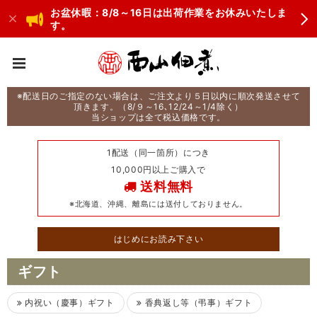
お盆休暇：8/8～16日は出荷作業をお休みいたしま
す。
※配送日のご指定のない場合は、ご注文より５日以内に順次発送させて
頂きます。（8/９～16､12/24～1/4除く）
当ショップは全て税込価格です。
1配送（同一箇所）につき
10,000円以上ご購入で
送料無料
※北海道、沖縄、離島には送付しておりません。
はじめにお読み下さい
ギフト
内祝い（慶事）ギフト
香典返し等（弔事）ギフト