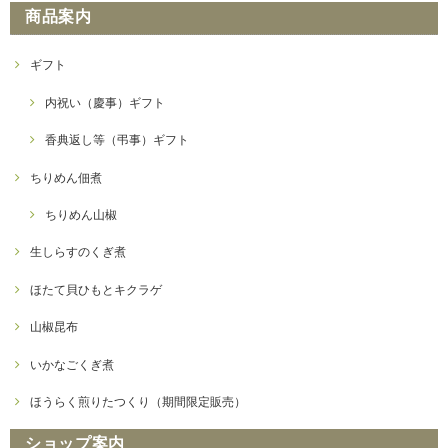
商品案内
ギフト
内祝い（慶事）ギフト
香典返し等（弔事）ギフト
ちりめん佃煮
ちりめん山椒
生しらすのくぎ煮
ほたて貝ひもとキクラゲ
山椒昆布
いかなごくぎ煮
ほうらく煎りたつくり（期間限定販売）
ショップ案内