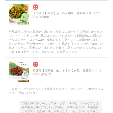
【冷蔵便】生炊きちりめん山椒 化粧箱入り （270g）
2026/08/05
有馬温泉に行った友達から頂いたちりめん山椒がとても美味しかったの
で、ネットで探して申し込みました。申し込みから5日以内にお届けと
ありましたが、コンビニから支払いをして届くまでに8日かかりまし
た。メールで問い合わせをしてから、お電話を頂きましたが、初めての
購入でしたので不安になりました。何日頃に届くのか前もって連絡をし
て頂ければ助かります。 味の方は、大満足してます。
新発売【冷蔵便】生しらすのくぎ煮 化粧箱入り （300g）
2024/09/12
くぎ煮ってどんなだろうって興味有り注文してみました。 ご飯がすすみ
ます。 美味しいです。
ご購入誠にありがとうございます。 今年は、いかなごくぎ
煮の製造が0(ゼロ)という異例な出来事が起こり、奇跡的に
しらすのくぎ煮が出来上がりました。 生からのしらすをく