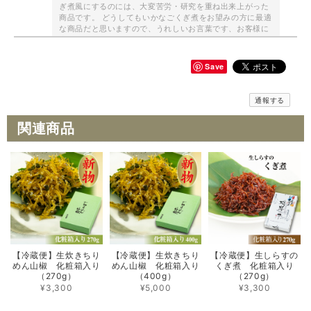
ぎ煮風にするのには、大変苦労・研究を重ね出来上がった
商品です。 どうしてもいかなごくぎ煮をお望みの方に最適
な商品だと思いますので、うれしいお言葉です、お客様に
喜んでいただくのが一番のやりがいとなりますので、これ
からも心を引き締め作らせて頂きます。 そして、年末の商
品も限定で製造させて頂いておりますので、"たつくり"も
Save
ネットショップでご紹介させて頂いております、どうぞよ
ろしくお願い申し上げます。 これから寒くなってきますの
で、どうぞお体にはお気をつけてお過ごしくださいませ。
通報する
関連商品
【冷蔵便】生炊きちりめん山椒 化粧箱入り （300g）
2024/09/12
有馬温泉のホテル売店で購入して めちゃくちゃ美味しかったので注文さ
せて頂きました。 やっぱり最高に美味しいです。
返信遅くなり誠に申し訳ありません。 本当に嬉しいお言葉
を頂き、ありがとうございます。 これからもお客様にお応
【冷蔵便】生炊きちり
【冷蔵便】生炊きちり
【冷蔵便】生しらすの
えできる商品を心がけて製造させて頂きます。 改めて心を
めん山椒 化粧箱入り
めん山椒 化粧箱入り
くぎ煮 化粧箱入り
引き締め頑張っていきますので、よろしくお願い申し上げ
（270g）
（400g）
（270g）
ます。 年末の"たつくり"も限定で販売を開始いたしました
¥3,300
¥5,000
¥3,300
ので、そちらの方もどうぞよろしくお願い申し上げます。
これから寒くなってきますので、体にお気をつけてお過ご