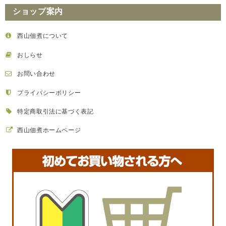
ショップ案内
【常温便】【新物・兵庫県産】いかなごくぎ煮（淡路っ子）化粧箱入り（250g）
西山佃煮について
2022/03/18
おしらせ
毎年、明石の魚の棚で買ってました、今年行けなかったのでお願いしま
お問い合わせ
した。 食べてみて 美味しさに感動ものでした。あまりの違いに、今ま
で買ってきたものは何だったのでしょう。 また よろしくお願い申し上
げます。ありがとうございました。
プライバシーポリシー
特定商取引法に基づく表記
ご購入誠にありがとうございます。年々漁獲量が減り高価
な"いかなごくぎ煮"となっております。お味を誉めて頂く
ことが、私どものやりがいとなっております、これからも
西山佃煮ホームページ
どうぞ西山佃煮をよろしくお願い申し上げます。 なお、こ
れからは、いかなご漁も終わり、ちりめんの季節になって
来ます、そちらの方も是非よろしくお願い申し上げます。
【常温便】いかなごくぎ煮 生姜 12個セット（80g×12）
2022/03/18