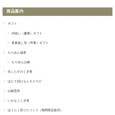
しくださいませ。
商品案内
【常温便】ほうらく煎りたつくり 化粧箱入り（180g）
ギフト
2022/12/10
内祝い（慶事）ギフト
同一住所に複数個数注文時に配送料がそれぞれ加算され決済されている
香典返し等（弔事）ギフト
ように、見えます。 一個口で送付可能と思いますので、確認をお願いし
ます。
ちりめん佃煮
西山佃煮オンラインショップをご利用いただきありがとう
ちりめん山椒
ございます。 送料計算の件、ご不便おかけし申し訳ござい
ません。 システムの都合上、常温商品と冷蔵商品同時購入
生しらすのくぎ煮
の場合の送料計算が どちらか一方の送料のみに適用される
ため、個別送料での計算方法に設定しております。 クレジ
ット決済の場合、こちらで送料を再計算（１配送分の送
ほたて貝ひもとキクラゲ
料）し、注文確認メールにてご案内させていただいており
ます。 上記以外の決済方法の場合は、こちらで金額操作が
山椒昆布
できないため、送料加算分を次回利用できるクーポンにて
配布させていただいております。 ご不便をお掛け致します
いかなごくぎ煮
が、何卒ご理解よろしくお願いいたします。 今後、配送形
態による送料の件に関しましては、新たな対応を模索中で
す。
ほうらく煎りたつくり（期間限定販売）