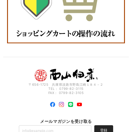
いかなごのくぎ煮を購入しました。しばらく待ちましたが、商品の特性
上、それが当たり前だと思います。よくある真空パックではなく新物
で、とても美味しいです！ありがとうございます。
この度は、お買い上げ誠にありがとうございます。お客様
にはお待たせして本当に申し訳ありません、喜んでもらう
確かな商品を商品を贈らせて頂くために何卒ご了承下さ
い。 ご賞味いただき、ご感想が私どもの活力となります、
これからも精進して製造してまいりますので、どうぞ西山
佃煮をよろしくお願い申し上げます。
【常温便】ほうらく煎りたつくり（くるみ入り）セット（くるみ入り80g×6）
2022/01/19
〒656-1725 兵庫県淡路市野島江崎１８４－２
TEL： 0799-82-3115
淡路島の知人に頂き、本当に美味しかったのでオンラインショップで購
FAX： 0799-82-3105
入し、今年で3年目となりました。 この時期だけのお付き合いですが、
これからも末永く宜しくお願い致します。 東大阪市 五十嵐
温かいお言葉まことにありがとうございます。これからも
お客様に喜ばれる商品を作り上げるため努力を 惜しみませ
メールマガジンを受け取る
ん、これからもどうぞ西山佃煮をよろしくお願い申し上げ
ます。
登録