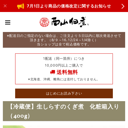
7月1日より商品の価格改定に関するお知らせ
※配送日のご指定のない場合は、ご注文より５日以内に順次発送させて
頂きます。（8/９～16､12/24～1/4除く）
当ショップは全て税込価格です。
1配送（同一箇所）につき
10,000円以上ご購入で
送料無料
※北海道、沖縄、離島には送付しておりません。
はじめにお読み下さい
【冷蔵便】生しらすのくぎ煮 化粧箱入り
（400g）